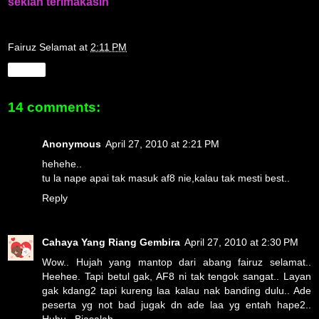
sekian terimakasih
Fairuz Selamat
at
2:11 PM
Share
14 comments:
Anonymous
April 27, 2010 at 2:21 PM
hehehe..
tu la nape apai tak masuk af8 nie,kalau tak mesti best..
Reply
Cahaya Yang Riang Gembira
April 27, 2010 at 2:30 PM
Wow.. Hujah yang mantop dari abang fairuz selamat..
Heehee. Tapi betul gak, AF8 ni tak tengok sangat.. Layan
gak kdang2 tapi kureng laa kalau nak banding dulu.. Ade
peserta yg not bad jugak dn ade laa yg entah hape2..