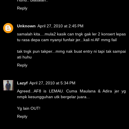
Huhu.. Biasalah..
Reply
Unknown
April 27, 2010 at 2:45 PM
samalah kita....mula2 kasik can tngk gak ler 2 konsert lepas
tu rasa depa cam nyanyi funfair jer...kali ni AF mmg fail
tak tngk pun takper...mmg nak buat entry ni tapi tak sampai
ati huhu
Reply
Lazyf
April 27, 2010 at 5:34 PM
Agreed...AF8 is LEMAU. Cuma Maulana & Adira jer yg
nmpk kesungguhan utk bergelar juara...
Yg lain OUT!
Reply