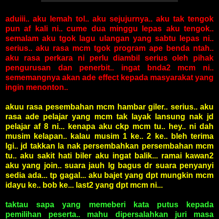
aduiii.. aku lemah tol.. aku sejujurnya.. aku tak tengok
pun af kali ni.. cume dua minggu lepas aku tengok..
semalam aku tgok lagu ulangan yang sabtu lepas ni..
serius.. aku rasa mcm tgok program ape benda ntah..
aku rasa perkara ni perlu diambil serius oleh pihak
pengurusan dan penerbit.. ingat bnda2 mcm ni..
sememangnya akan ade effect kepada masyarakat yang
ingin menonton..
akuu rasa pesembahan mcm hambar giler.. serius.. aku
rasa ade pelajar yang mcm tak layak lansung nak jd
pelajar af 8 ni... kenapa aku ckp mcm tu.. hey.. ni dah
musim kelapan.. kalau musim 1 ke.. 2 ke.. bleh terima
lgi.. jd takkan la nak persembahkan persembahan mcm
tu.. aku sakit hati biler aku ingat balik... ramai kawan2
aku yang join.. suara jauh lg bagus dr suara penyanyi
sedia ada... tp gagal... aku bajet yang dpt mungkin mcm
idayu ke.. bob ke... last2 yang dpt mcm ni...
taktau sapa yang memeberi kata putus kepada
pemilihan peserta.. mahu dipersalahkan juri masa