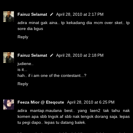
Fairuz Selamat
April 28, 2010 at 2:17 PM
adira minat gak aina.. tp kekadang dia mcm over sket.. tp
sore dia bgus
Reply
Fairuz Selamat
April 28, 2010 at 2:18 PM
judiene..
is it...
hah.. if i am one of the contestant...?
Reply
Feeza Mior @ Eteqcute
April 28, 2010 at 6:25 PM
adira mantap.maulana best.. yang laen2 tak tahu nak
komen apa sbb tngok af sbb nak tengok dorang saja. lepas
tu pegi dapo.. lepas tu datang balek.