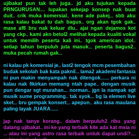
ujibakat pun tak leh juga.. jd aku tujukan kepada
PRNGURUSAN.... lupakan sekejap konsep nak buat
duit.. crik muka komersial.. kene ade pakej... sbb aku
rasa kalau bakat tu dah bagus.. org akan tgok gak..
mase af8 bru nak keluar dlu.. ajai ngan dejamos kot
yang ckp.. kami akn betol2 melihat kepada kualiti vokal
untuk memilih peserta kali ini.. tgok american idol..
setiap tahun berpuluh juta masuk...
peserta bagus2..
muka pecah rumah gak...
ni kalau pk komersial je.. last2 tengok mcm pesembahan
budak sekolah bak kata paknil... lama2 akademi fantasia
ni pun makin menyampah nak ditengok....... perkara ni
kalau nak fikirkan memang ntah pape.. dengan musik
pun dengar sgt murahan... norman.. jgn la nampak sgt
musik sume programming.. tak syok... bg la elemen live
sket... bru gempak konsert... apepun.. aku rasa maulana
paling layak JUARA......
jap nak tanye korang.. dalam berpuluh2 ribu yang
datang ujibakat.. ini ke yang terbaik kite ada kat msia ni
... atau ini yang astro rasa terbaik untuk dapat undi?....