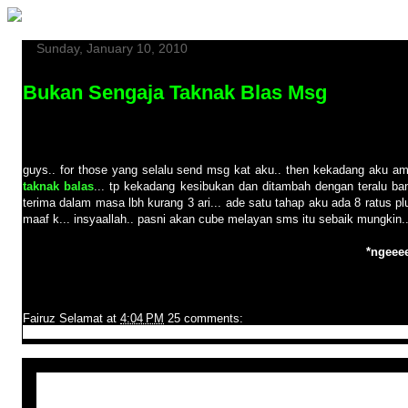
Sunday, January 10, 2010
Bukan Sengaja Taknak Blas Msg
guys.. for those yang selalu send msg kat aku.. then kekadang aku a
taknak balas
... tp kekadang kesibukan dan ditambah dengan teralu b
terima dalam masa lbh kurang 3 ari... ade satu tahap aku ada 8 ratus
maaf k... insyaallah.. pasni akan cube melayan sms itu sebaik mungkin.
*ngeee
Fairuz Selamat
at
4:04 PM
25 comments:
Share
‹
›