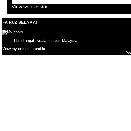
Home
View web version
FAIRUZ SELAMAT
Hulu Langat, Kuala Lumpur, Malaysia
View my complete profile
Po